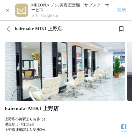
MEZONメゾン/美容室定額（サブスク）サ
×
表示
ービス
入手 -
Google Play
hairmake MIKI 上野店
hairmake MIKI 上野店
上野広小路駅より徒歩1分
湯島駅より徒歩2分
上野御徒町駅より徒歩3分
地図