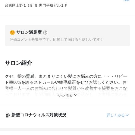
台東区上野１‐1８‐９ 黒門平成ビル１Ｆ
サロン満足度
評価コメント募集中です。応援して頂けると嬉しいです！
サロン紹介
クセ、髪の質感、まとまりにくい髪にお悩みの方に・・・リピー
ト率80%を誇るストカールや縮毛矯正をぜひお試しください。お
客様一人一人のお悩みに合わせて髪質から改善する提案をおこな
っております。年間7000人の接客経験を活かし、お客様にあわせ
てダメージレスでつや感溢れる美髪に♪〔ストカール・TOKIOが人
気〕

新型コロナウィルス対策状況
詳しくみる