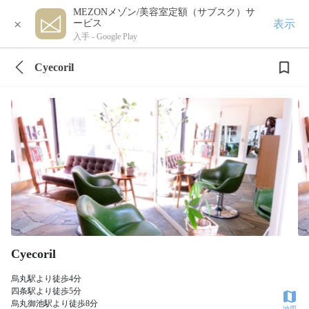
MEZONメゾン/美容室定額（サブスク）サ
×
表示
ービス
入手 -
Google Play
Cyecoril
Cyecoril
烏丸駅より徒歩4分
四条駅より徒歩5分
烏丸御池駅より徒歩8分
地図