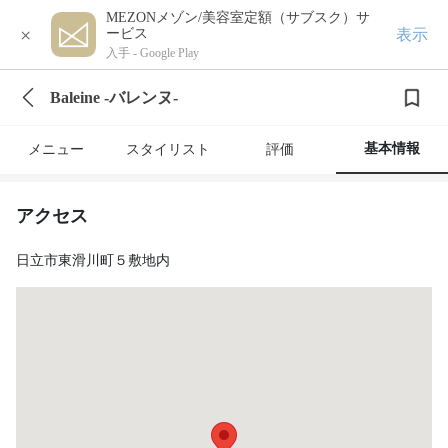
MEZONメゾン/美容室定額（サブスク）サ
×
表示
ービス
入手 -
Google Play
Baleine -バレンヌ-
基本情報
メニュー
スタイリスト
評価
アクセス
日立市東滑川町５敷地内