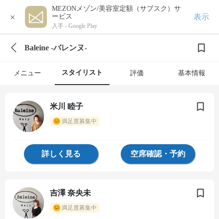
MEZONメゾン/美容室定額（サブスク）サ
×
表示
ービス
入手 -
Google Play
Baleine -バレンヌ-
スタイリスト
メニュー
評価
基本情報
米川 睦子
満足度募集中
詳しく見る
空席確認・予約
吉澤 奈央未
満足度募集中