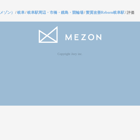
（メゾン）
/
岐阜
/
岐阜駅周辺・市橋・鏡島・競輪場
/
髪質改善Reborn岐阜駅
/
評価
Copyright Jocy inc.