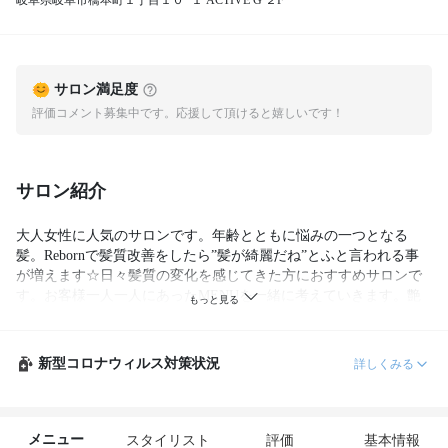
岐阜県岐阜市橋本町１丁目１０−１ ACTIVE G ２F
サロン満足度
評価コメント募集中です。応援して頂けると嬉しいです！
サロン紹介
大人女性に人気のサロンです。年齢とともに悩みの一つとなる
髪。Rebornで髪質改善をしたら”髪が綺麗だね”とふと言われる事
が増えます☆日々髪質の変化を感じてきた方におすすめサロンで
す。お客様一人一人にあったMENUを一緒に考えていきます。艶
髪！美髪！マイナス１０歳髪！

新型コロナウィルス対策状況
詳しくみる
メニュー
スタイリスト
評価
基本情報