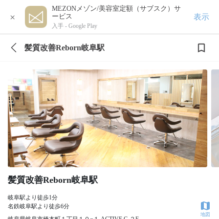
MEZONメゾン/美容室定額（サブスク）サ
×
表示
ービス
入手 -
Google Play
髪質改善Reborn岐阜駅
髪質改善Reborn岐阜駅
岐阜駅より徒歩1分
名鉄岐阜駅より徒歩6分
地図