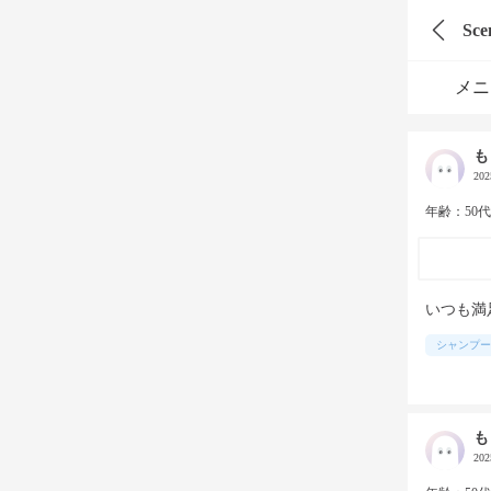
Sce
メニ
も
20
年齢：50
いつも満
シャンプー
も
20