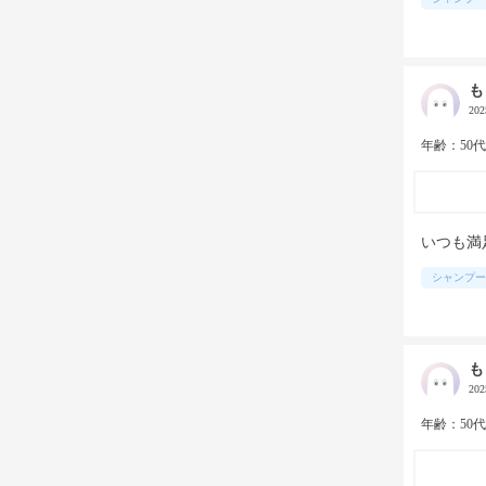
も
20
年齢：50
いつも満
シャンプー
も
20
年齢：50