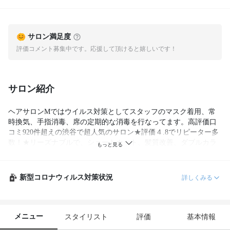
サロン満足度
評価コメント募集中です。応援して頂けると嬉しいです！
サロン紹介
ヘアサロンMではウイルス対策としてスタッフのマスク着用、常
時換気、手指消毒、席の定期的な消毒を行なってます。高評価口
コミ920件超えの渋谷で超人気のサロン★評価４.8でリピーター多
数！★リーズナブルで、ショートカット、髪質改善、ダブルカラ
ー、ハイライト、ケアブリーチ、プチプラで理想のスタイルに♪学
割U24★

新型コロナウィルス対策状況
詳しくみる
メニュー
スタイリスト
評価
基本情報