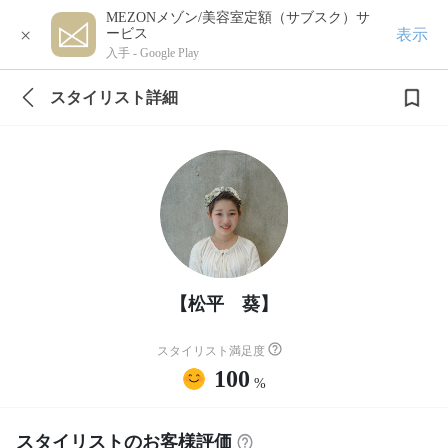
MEZONメゾン/美容室定額（サブスク）サ
×
表示
ービス
入手 -
Google Play
スタイリスト詳細
【松平 葵】
スタイリスト満足度
100
%
スタイリストのお客様評価