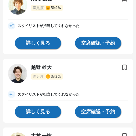
満足度
50.0%
スタイリストが担当してくれなかった
詳しく見る
空席確認・予約
越野 雄大
満足度
33.3%
スタイリストが担当してくれなかった
詳しく見る
空席確認・予約
木村 一樹