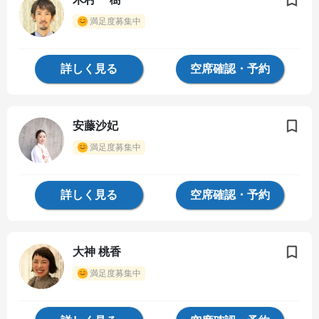
満足度募集中
詳しく見る
空席確認・予約
安藤沙妃
満足度募集中
詳しく見る
空席確認・予約
大神 桃香
満足度募集中