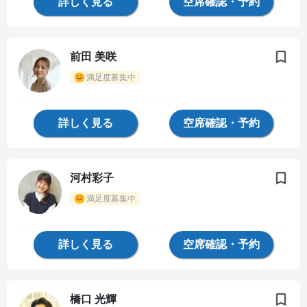
詳しく見る
空席確認・予約
前田 美咲
満足度募集中
詳しく見る
空席確認・予約
河村彩子
満足度募集中
詳しく見る
空席確認・予約
橋口 光輝