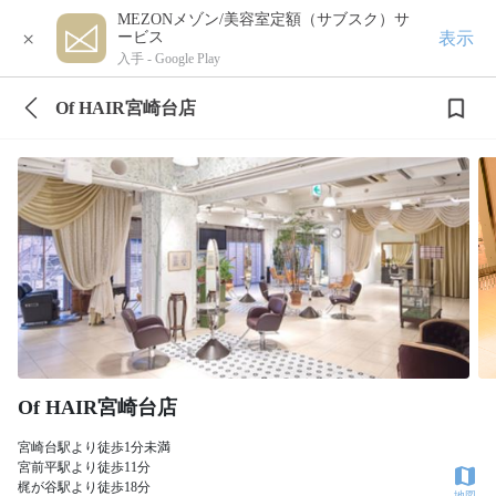
MEZONメゾン/美容室定額（サブスク）サ
×
表示
ービス
入手 -
Google Play
Of HAIR宮崎台店
Of HAIR宮崎台店
宮崎台駅より徒歩1分未満
宮前平駅より徒歩11分
梶が谷駅より徒歩18分
地図