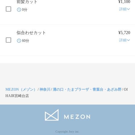
前髪カット
¥1,100
詳細
0分
似合わせカット
¥5,720
詳細
60分
MEZON（メゾン）
/
神奈川
/
溝の口・たまプラーザ・青葉台・あざみ野
/
Of
HAIR宮崎台店
Copyright Jocy inc.