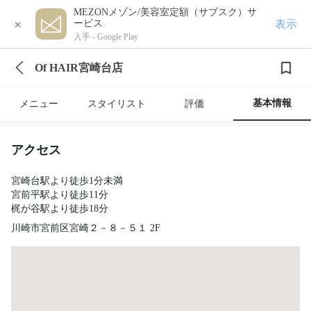
MEZONメゾン/美容室定額（サブスク）サ
×
表示
ービス
入手 -
Google Play
Of HAIR宮崎台店
基本情報
メニュー
スタイリスト
評価
アクセス
宮崎台駅より徒歩1分未満
宮前平駅より徒歩11分
梶が谷駅より徒歩18分
川崎市宮前区宮崎２－８－５１ 2F