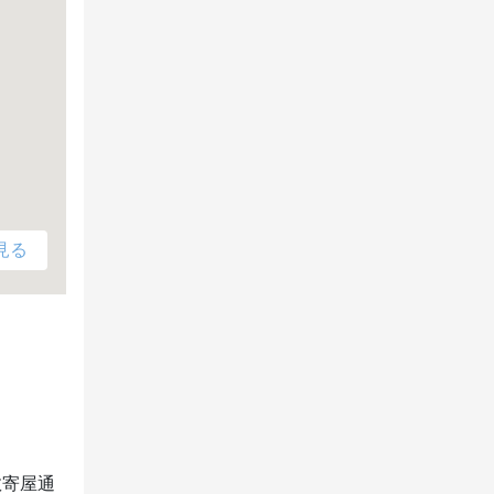
見る
数寄屋通