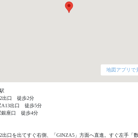
地図アプリで
駅

2出口　徒歩2分

A13出口　徒歩5分

銀座口　徒歩4分

2出口を出てすぐ右側、「GINZA5」方面へ直進。すぐ左手「