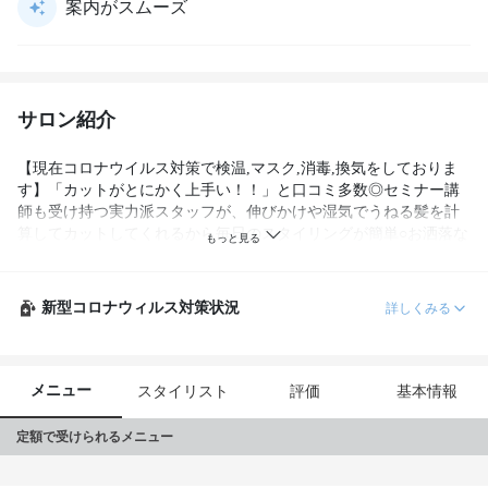
案内がスムーズ
サロン紹介
【現在コロナウイルス対策で検温,マスク,消毒,換気をしておりま
す】「カットがとにかく上手い！！」と口コミ多数◎セミナー講
師も受け持つ実力派スタッフが、伸びかけや湿気でうねる髪を計
算してカットしてくれるから毎日のスタイリングが簡単○お洒落な
サロンインテリア・銀座とは思えない緑溢れる景観も必見

新型コロナウィルス対策状況
詳しくみる
メニュー
スタイリスト
評価
基本情報
定額で受けられるメニュー