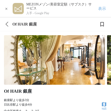
MEZONメゾン/美容室定額（サブスク）サ
×
表示
ービス
入手 -
Google Play
Of HAIR 銀座
Of HAIR 銀座
銀座駅より徒歩3分
日比谷駅より徒歩4分
地図