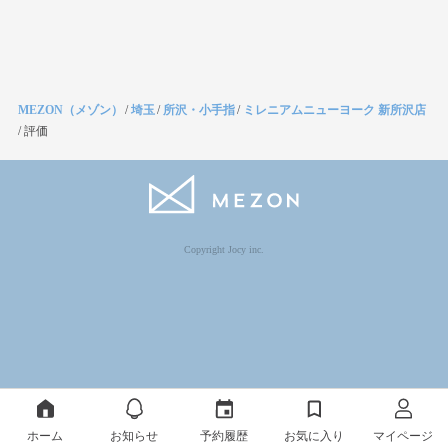
MEZON（メゾン）
/
埼玉
/
所沢・小手指
/
ミレニアムニューヨーク 新所沢店
/
評価
Copyright Jocy inc.
ホーム
お知らせ
予約履歴
お気に入り
マイページ