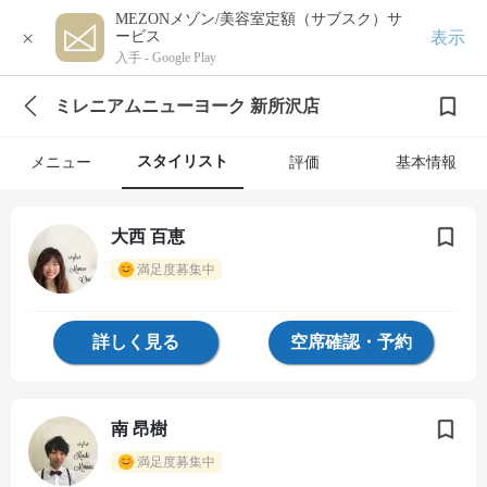
MEZONメゾン/美容室定額（サブスク）サ
×
表示
ービス
入手 -
Google Play
ミレニアムニューヨーク 新所沢店
スタイリスト
メニュー
評価
基本情報
大西 百恵
満足度募集中
詳しく見る
空席確認・予約
南 昂樹
満足度募集中