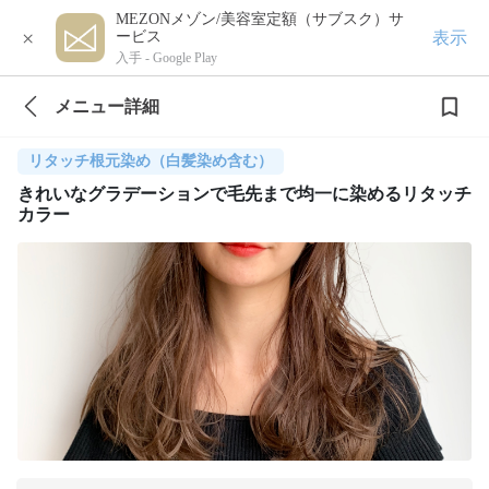
MEZONメゾン/美容室定額（サブスク）サ
×
表示
ービス
入手 -
Google Play
メニュー詳細
リタッチ根元染め（白髪染め含む）
きれいなグラデーションで毛先まで均一に染めるリタッチ
カラー