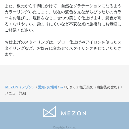
また、根元から中間にかけて、自然なグラデーションになるよう
カラーリングいたします。現在の髪色を見ながらぴったりのカラ
ーをお選びし、境目をなじませつつ美しく仕上げます。髪色が明
るくなりやすい、染まりにくいなど不安な点は施術前にお気軽に
ご相談ください。
お仕上げのスタイリングは、ブロー仕上げやアイロンを使ったス
タイリングなど、お好みに合わせてスタイリングさせていただき
ます。
MEZON（メゾン）
/
愛知
/
矢場町
/
iss
/
リタッチ根元染め（白髪染め含む）/
メニュー詳細
Copyright Jocy inc.