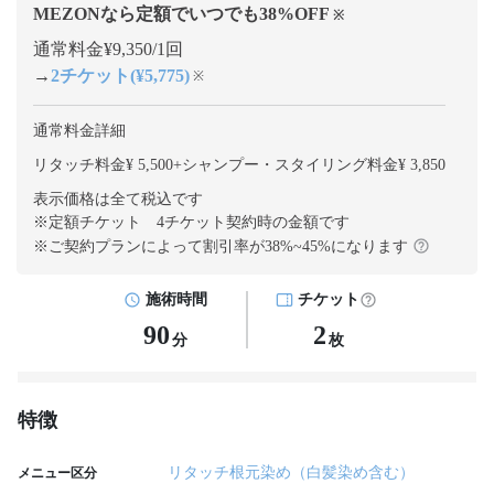
MEZONなら定額でいつでも
38
%OFF
※
通常料金¥9,350/1回
→
2チケット(¥5,775)
※
通常料金詳細
リタッチ料金¥ 5,500
+
シャンプー・スタイリング料金¥ 3,850
表示価格は全て税込です
※定額チケット 4チケット契約
時の金額です
※ご契約プランによって割引率が
38
%~
45
%になります
施術時間
チケット
90
2
分
枚
特徴
リタッチ根元染め（白髪染め含む）
メニュー区分