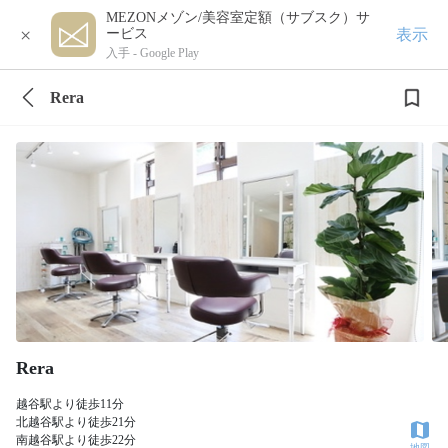
MEZONメゾン/美容室定額（サブスク）サ
×
表示
ービス
入手 -
Google Play
Rera
Rera
越谷駅より徒歩11分
北越谷駅より徒歩21分
南越谷駅より徒歩22分
地図