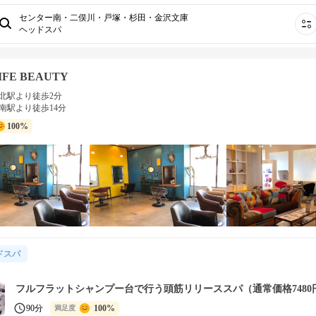
センター南・二俣川・戸塚・杉田・金沢文庫
ヘッドスパ
LIFE BEAUTY
北駅より徒歩2分
南駅より徒歩14分
100%
ドスパ
フルフラットシャンプー台で行う頭筋リリーススパ（通常価格7480
90分
100%
満足度