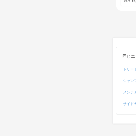
通常 ¥8,
同じエ
トリー
シャン
メンテ
サイド