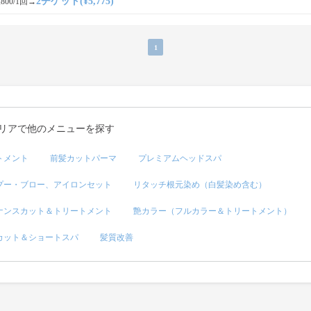
2チケット(¥5,775)
800/1回
→
1
リアで他のメニューを探す
トメント
前髪カットパーマ
プレミアムヘッドスパ
プー・ブロー、アイロンセット
リタッチ根元染め（白髪染め含む）
ナンスカット＆トリートメント
艶カラー（フルカラー＆トリートメント）
カット＆ショートスパ
髪質改善