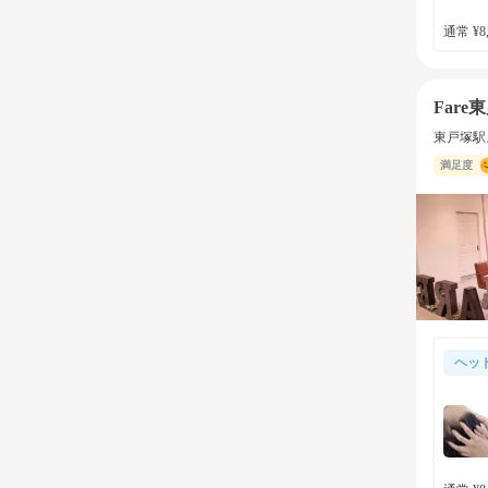
通常 ¥8,
Fare
東戸塚駅
満足度
ヘッ