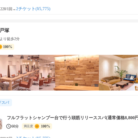
2チケット(¥5,775)
228/1回
→
東戸塚
より徒歩2分
100%
ドスパ
フルフラットシャンプー台で行う頭筋リリーススパ(通常価格8,800円
60分
100%
満足度