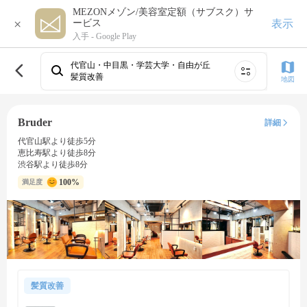
MEZONメゾン/美容室定額（サブスク）サ
×
表示
ービス
入手 -
Google Play
代官山・中目黒・学芸大学・自由が丘
髪質改善
地図
Bruder
詳細
代官山駅より徒歩5分
恵比寿駅より徒歩8分
渋谷駅より徒歩8分
100%
満足度
髪質改善