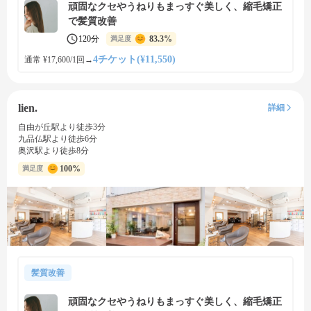
頑固なクセやうねりもまっすぐ美しく、縮毛矯正
で髪質改善
120分
83.3%
満足度
4チケット(¥11,550)
通常 ¥17,600/1回
→
lien.
詳細
自由が丘駅より徒歩3分
九品仏駅より徒歩6分
奥沢駅より徒歩8分
100%
満足度
髪質改善
頑固なクセやうねりもまっすぐ美しく、縮毛矯正