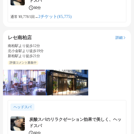
ドスパ
60分
2チケット(¥5,775)
通常 ¥8,778/1回
→
レセ南柏店
詳細
南柏駅より徒歩12分
北小金駅より徒歩19分
新柏駅より徒歩21分
評価コメント募集中
ヘッドスパ
炭酸スパのリラクゼーション効果で美しく、ヘッ
ドスパ
60分