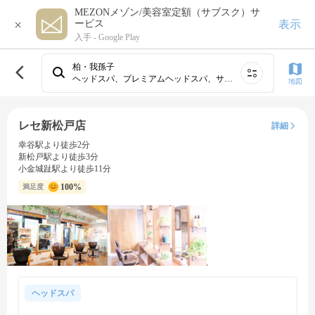
MEZONメゾン/美容室定額（サブスク）サ
×
表示
ービス
入手 -
Google Play
柏・我孫子
ヘッドスパ、プレミアムヘッドスパ、サイドカット＆ショートスパ
地図
レセ新松戸店
詳細
幸谷駅より徒歩2分
新松戸駅より徒歩3分
小金城趾駅より徒歩11分
100%
満足度
ヘッドスパ