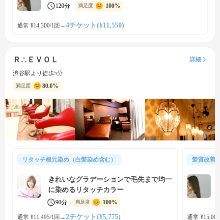
120分
100%
満足度
4チケット(¥11,550)
通常 ¥14,300/1回
→
Ｒ∴ＥＶＯＬ
詳細
渋谷駅より徒歩5分
80.0%
満足度
リタッチ根元染め（白髪染め含む）
髪質改善
きれいなグラデーションで毛先まで均一
に染めるリタッチカラー
90分
100%
満足度
2チケット(¥5,775)
通常 ¥11,495/1回
→
通常 ¥15,000