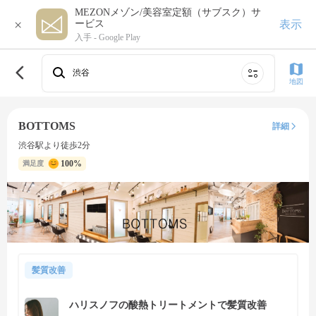
MEZONメゾン/美容室定額（サブスク）サ
×
表示
ービス
入手 -
Google Play
渋谷
地図
BOTTOMS
詳細
渋谷駅より徒歩2分
100%
満足度
髪質改善
ハリスノフの酸熱トリートメントで髪質改善