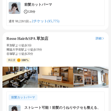
前髪カットパーマ
120分
2チケット(¥5,775)
通常 ¥8,228/1回
→
Rosso Hair&SPA 草加店
詳細
草加駅より徒歩3分
獨協大学前駅より徒歩19分
谷塚駅より徒歩20分
100%
満足度
前髪カットパーマ
ストレート可能！前髪のうねりやクセも整える、