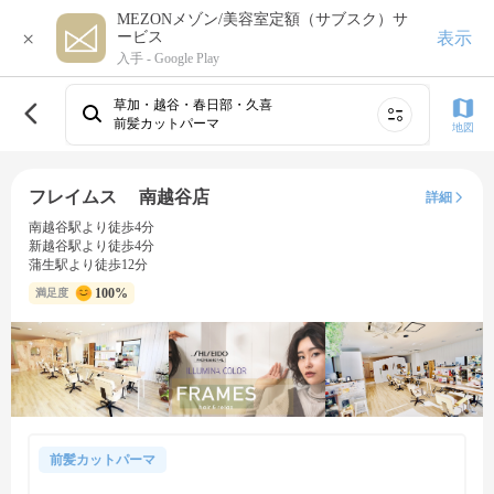
MEZONメゾン/美容室定額（サブスク）サ
×
表示
ービス
入手 -
Google Play
草加・越谷・春日部・久喜
前髪カットパーマ
地図
フレイムス 南越谷店
詳細
南越谷駅より徒歩4分
新越谷駅より徒歩4分
蒲生駅より徒歩12分
100%
満足度
前髪カットパーマ