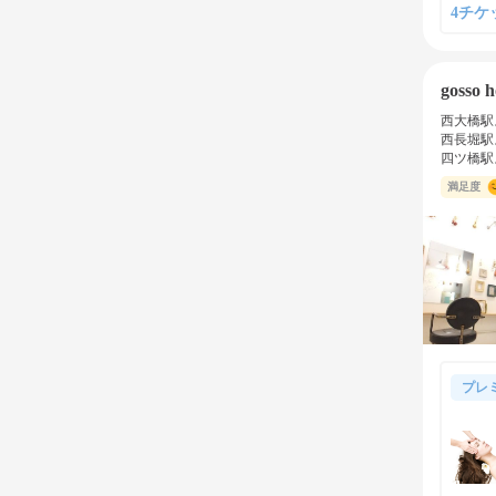
4チケッ
gosso h
西大橋駅
西長堀駅
四ツ橋駅
満足度
プレ