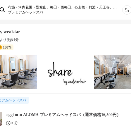
布施・河内花園・瓢箪山、梅田・西梅田、心斎橋・難波・天王寺、北新地・肥後橋、寝屋川市・香里園、枚方市・樟葉・河内磐船・長尾、高石・府中・岸和田・泉佐野、堺・なかもず・深井・狭山・河内長野・鳳、鴫野・住道・四条畷・緑橋・石切・布施・花園、庄内・服部・岡町・豊中⋯
プレミアムヘッドスパ
y wealstar
より徒歩1分
100%
ミアムヘッドスパ
oggi otto ALOMA プレミアムヘッドスパ（通常価格16,500円）
90分