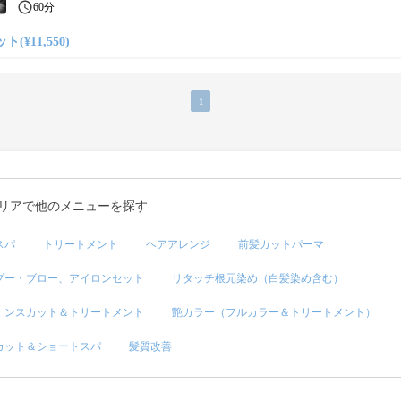
60分
ト(¥11,550)
1
リアで他のメニューを探す
スパ
トリートメント
ヘアアレンジ
前髪カットパーマ
プー・ブロー、アイロンセット
リタッチ根元染め（白髪染め含む）
ナンスカット＆トリートメント
艶カラー（フルカラー＆トリートメント）
カット＆ショートスパ
髪質改善