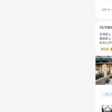
4チケッ
SUNRO
長尾駅よ
藤阪駅よ
松井山手
満足度
プレ