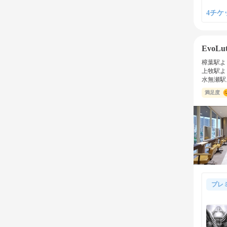
4チケッ
EvoLu
樟葉駅よ
上牧駅よ
水無瀬駅
満足度
プレ