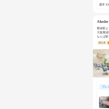
通常 ¥20
Alus
難波駅よ
大阪難波
なんば駅
満足度
プレ