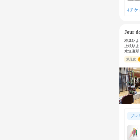
4チケッ
Jour d
樟葉駅よ
上牧駅よ
水無瀬駅
満足度
プレ