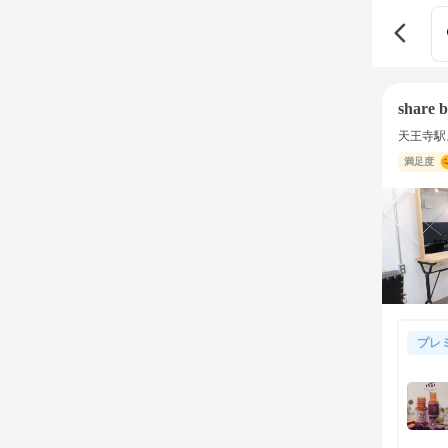
share b
天王寺駅
満足度
プレ