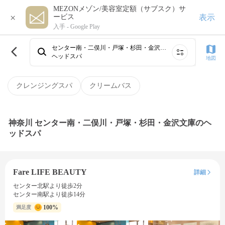
MEZONメゾン/美容室定額（サブスク）サ
×
表示
ービス
入手 -
Google Play
センター南・二俣川・戸塚・杉田・金沢文庫
ヘッドスパ
地図
クレンジングスパ
クリームバス
神奈川 センター南・二俣川・戸塚・杉田・金沢文庫のヘ
ッドスパ
Fare LIFE BEAUTY
詳細
センター北駅より徒歩2分
センター南駅より徒歩14分
100%
満足度