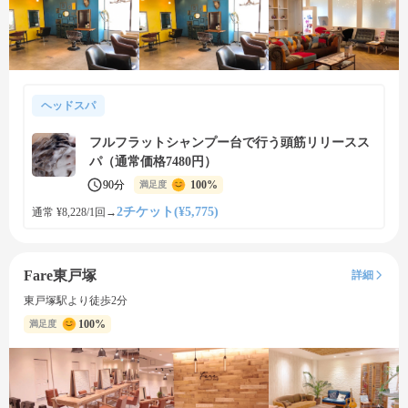
ヘッドスパ
フルフラットシャンプー台で行う頭筋リリースス
パ（通常価格7480円）
90分
100%
満足度
2チケット(¥5,775)
通常 ¥8,228/1回
→
Fare東戸塚
詳細
東戸塚駅より徒歩2分
100%
満足度