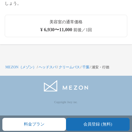
しょう。
美容室の通常価格
¥ 6,930〜11,000
前後／1回
MEZON（メゾン）
/
ヘッドスパ
/
クリームバス
/
千葉
/
浦安・行徳
Copyright Jocy inc.
料金プラン
会員登録 (無料)