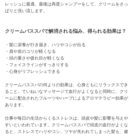
レッシュに最適。最後は再度シャンプーをして、クリームをさっ
ぱりと洗い流します。
クリームバススパで解消される悩み、得られる効果は？
・髪に栄養が行き届き、ハリやコシが出る
・肩や首のコリが軽くなる
・頭の重さや疲れ目が軽くなる
・フェイスラインがすっきりする
・心身がリフレッシュできる
クリームバススパの何よりの効果は、心身ともにリラックスでき
ること。ていねいなマッサージで血行がよくなると同時に、クリ
ームに配合されたフルーツやハーブによるアロマテラピー効果が
あります。
仕事や毎日の生活からくるストレスは、頭皮や髪に影響を与えや
すいといわれています。クリームバススパで頭皮の血行がよくな
ると、ストレスでハリやコシ、ツヤが失われてしまった髪も、健