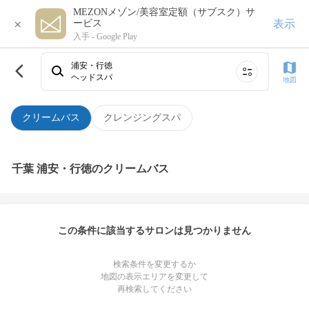
MEZONメゾン/美容室定額（サブスク）サ
×
表示
ービス
入手 -
Google Play
浦安・行徳
ヘッドスパ
地図
クリームバス
クレンジングスパ
千葉 浦安・行徳のクリームバス
この条件に該当するサロンは見つかりません
検索条件を変更するか
地図の表示エリアを変更して
再検索してください