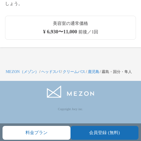
しょう。
美容室の通常価格
¥ 6,930〜11,000
前後／1回
MEZON（メゾン）
/
ヘッドスパ
/
クリームバス
/
鹿児島
/
霧島・国分・隼人
Copyright Jocy inc.
料金プラン
会員登録 (無料)