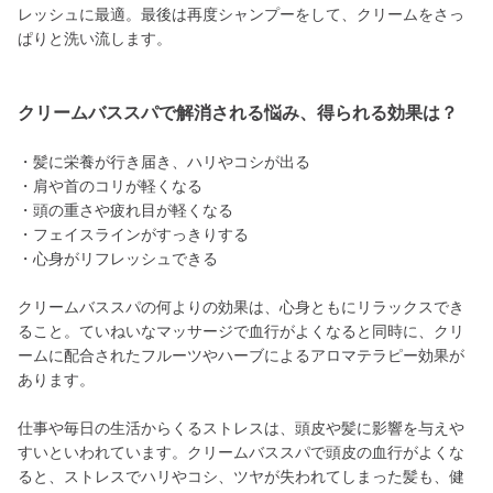
レッシュに最適。最後は再度シャンプーをして、クリームをさっ
ぱりと洗い流します。
クリームバススパで解消される悩み、得られる効果は？
・髪に栄養が行き届き、ハリやコシが出る
・肩や首のコリが軽くなる
・頭の重さや疲れ目が軽くなる
・フェイスラインがすっきりする
・心身がリフレッシュできる
クリームバススパの何よりの効果は、心身ともにリラックスでき
ること。ていねいなマッサージで血行がよくなると同時に、クリ
ームに配合されたフルーツやハーブによるアロマテラピー効果が
あります。
仕事や毎日の生活からくるストレスは、頭皮や髪に影響を与えや
すいといわれています。クリームバススパで頭皮の血行がよくな
ると、ストレスでハリやコシ、ツヤが失われてしまった髪も、健