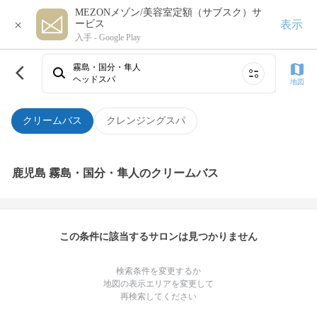
MEZONメゾン/美容室定額（サブスク）サ
×
表示
ービス
入手 -
Google Play
霧島・国分・隼人
ヘッドスパ
地図
クリームバス
クレンジングスパ
鹿児島 霧島・国分・隼人のクリームバス
この条件に該当するサロンは見つかりません
検索条件を変更するか
地図の表示エリアを変更して
再検索してください