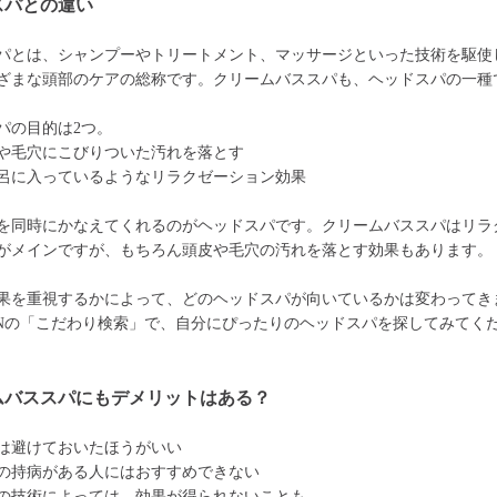
スパとの違い
パとは、シャンプーやトリートメント、マッサージといった技術を駆使
ざまな頭部のケアの総称です。クリームバススパも、ヘッドスパの一種
パの目的は2つ。
や毛穴にこびりついた汚れを落とす
呂に入っているようなリラクゼーション効果
を同時にかなえてくれるのがヘッドスパです。クリームバススパはリラ
がメインですが、もちろん頭皮や毛穴の汚れを落とす効果もあります。
果を重視するかによって、どのヘッドスパが向いているかは変わってき
ONの「こだわり検索」で、自分にぴったりのヘッドスパを探してみてく
ムバススパにもデメリットはある？
は避けておいたほうがいい
の持病がある人にはおすすめできない
の技術によっては、効果が得られないことも