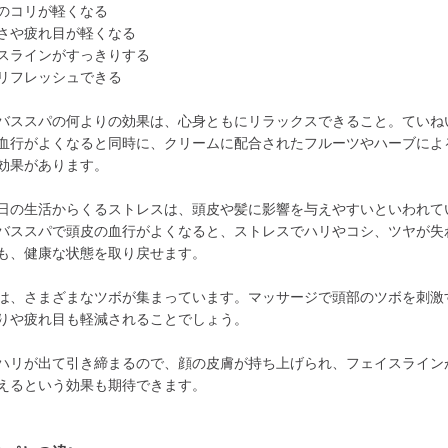
のコリが軽くなる
さや疲れ目が軽くなる
スラインがすっきりする
リフレッシュできる
バススパの何よりの効果は、心身ともにリラックスできること。ていね
血行がよくなると同時に、クリームに配合されたフルーツやハーブによ
効果があります。
日の生活からくるストレスは、頭皮や髪に影響を与えやすいといわれて
バススパで頭皮の血行がよくなると、ストレスでハリやコシ、ツヤが失
も、健康な状態を取り戻せます。
は、さまざまなツボが集まっています。マッサージで頭部のツボを刺激
りや疲れ目も軽減されることでしょう。
ハリが出て引き締まるので、顔の皮膚が持ち上げられ、フェイスライン
えるという効果も期待できます。