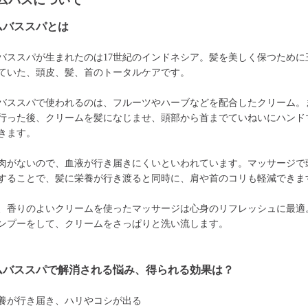
ムバスについて
ムバススパとは
バススパが生まれたのは17世紀のインドネシア。髪を美しく保つために
ていた、頭皮、髪、首のトータルケアです。
バススパで使われるのは、フルーツやハーブなどを配合したクリーム。
行った後、クリームを髪になじませ、頭部から首までていねいにハンド
きます。
肉がないので、血液が行き届きにくいといわれています。マッサージで
することで、髪に栄養が行き渡ると同時に、肩や首のコリも軽減できま
、香りのよいクリームを使ったマッサージは心身のリフレッシュに最適
ンプーをして、クリームをさっぱりと洗い流します。
ムバススパで解消される悩み、得られる効果は？
養が行き届き、ハリやコシが出る