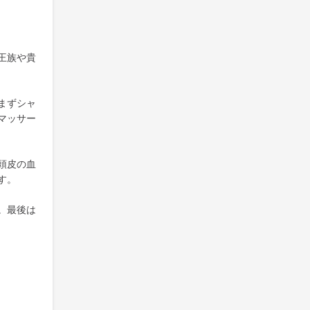
王族や貴
まずシャ
マッサー
頭皮の血
す。
。最後は