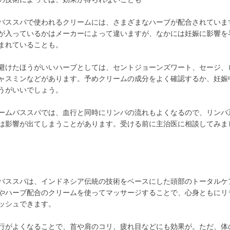
バススパで使われるクリームには、さまざまなハーブが配合されていま
が入っているかはメーカーによって違いますが、なかには妊娠に影響を
まれていることも。
避けたほうがいいハーブとしては、セントジョーンズワート、セージ、
ャスミンなどがあります。予めクリームの成分をよく確認するか、妊娠
うがいいでしょう。
ームバススパでは、血行と同時にリンパの流れもよくなるので、リンパ
は影響が出てしまうことがあります。受ける前に主治医に相談してみま
バススパは、インドネシア伝統の技術をベースにした頭部のトータルケ
やハーブ配合のクリームを使ってマッサージすることで、心身ともにリ
ッシュできます。
行がよくなることで、首や肩のコリ、疲れ目などにも効果が。ただ、体