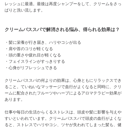
レッシュに最適。最後は再度シャンプーをして、クリームをさっ
ぱりと洗い流します。
クリームバススパで解消される悩み、得られる効果は？
・髪に栄養が行き届き、ハリやコシが出る
・肩や首のコリが軽くなる
・頭の重さや疲れ目が軽くなる
・フェイスラインがすっきりする
・心身がリフレッシュできる
クリームバススパの何よりの効果は、心身ともにリラックスでき
ること。ていねいなマッサージで血行がよくなると同時に、クリ
ームに配合されたフルーツやハーブによるアロマテラピー効果が
あります。
仕事や毎日の生活からくるストレスは、頭皮や髪に影響を与えや
すいといわれています。クリームバススパで頭皮の血行がよくな
ると、ストレスでハリやコシ、ツヤが失われてしまった髪も、健