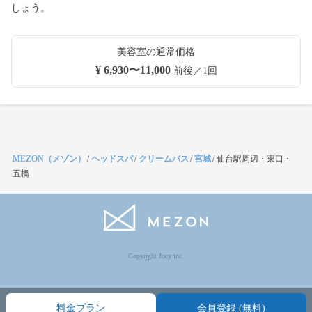
しょう。
美容室の通常価格
¥ 6,930〜11,000
前後／1回
MEZON（メゾン）
/
ヘッドスパ
/
クリームバス
/
宮城
/
仙台駅周辺・東口・
五橋
Copyright Jocy inc.
料金プラン
会員登録 (無料)