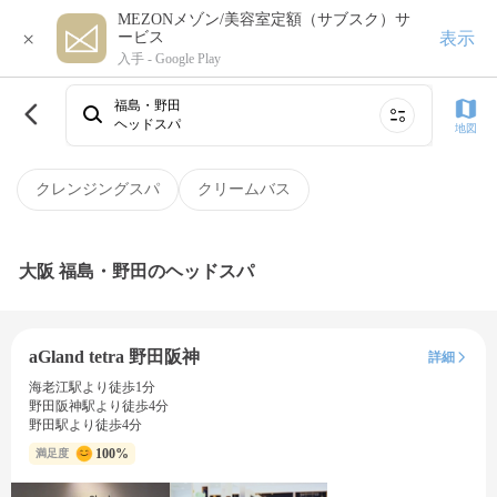
MEZONメゾン/美容室定額（サブスク）サ
×
表示
ービス
入手 -
Google Play
福島・野田
ヘッドスパ
地図
クレンジングスパ
クリームバス
大阪 福島・野田のヘッドスパ
aGland tetra 野田阪神
詳細
海老江駅より徒歩1分
野田阪神駅より徒歩4分
野田駅より徒歩4分
100%
満足度