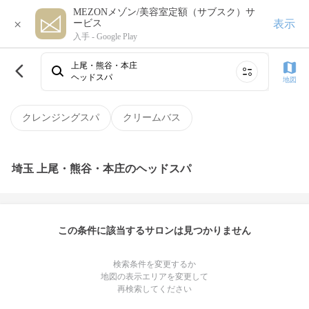
MEZONメゾン/美容室定額（サブスク）サ
×
表示
ービス
入手 -
Google Play
上尾・熊谷・本庄
ヘッドスパ
地図
クレンジングスパ
クリームバス
埼玉 上尾・熊谷・本庄のヘッドスパ
この条件に該当するサロンは見つかりません
検索条件を変更するか
地図の表示エリアを変更して
再検索してください