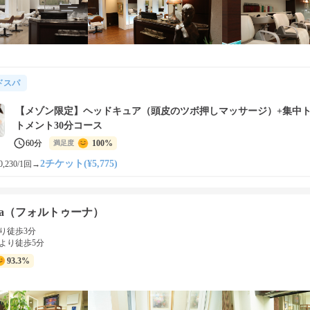
ドスパ
【メゾン限定】ヘッドキュア（頭皮のツボ押しマッサージ）+集中
トメント30分コース
60分
100%
満足度
2チケット(¥5,775)
,230/1回
→
una（フォルトゥーナ）
り徒歩3分
より徒歩5分
93.3%