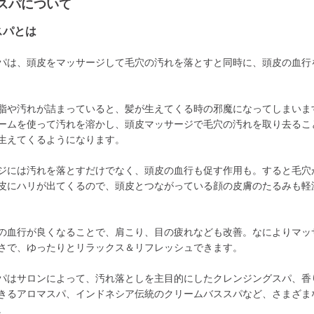
スパについて
スパとは
パは、頭皮をマッサージして毛穴の汚れを落とすと同時に、頭皮の血行
脂や汚れが詰まっていると、髪が生えてくる時の邪魔になってしまいま
ームを使って汚れを溶かし、頭皮マッサージで毛穴の汚れを取り去るこ
生えてくるようになります。
ジには汚れを落とすだけでなく、頭皮の血行も促す作用も。すると毛穴
皮にハリが出てくるので、頭皮とつながっている顔の皮膚のたるみも軽
の血行が良くなることで、肩こり、目の疲れなども改善。なによりマッ
さで、ゆったりとリラックス＆リフレッシュできます。
パはサロンによって、汚れ落としを主目的にしたクレンジングスパ、香
きるアロマスパ、インドネシア伝統のクリームバススパなど、さまざま
。