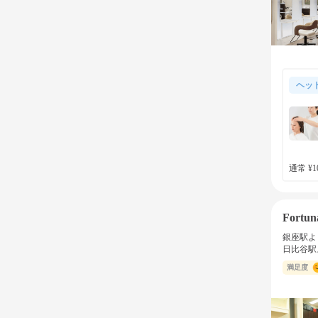
ヘッ
通常 ¥10
Fort
銀座駅よ
日比谷駅
満足度