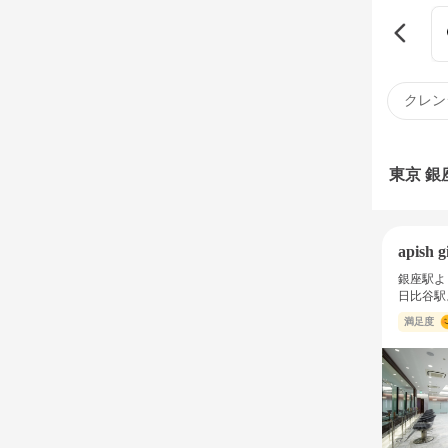
クレン
東京 
apish g
銀座駅よ
日比谷駅
満足度