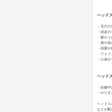
ヘッド
・毛穴の
・頭皮の
・髪のう
・肩や首
・頭重や
・フェイ
・心身が
ヘッド
・妊娠中
・やりす
ヘッドス
などが配