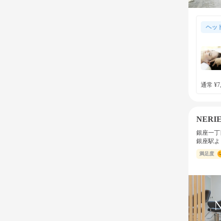
ヘッ
通常 ¥7,
NERI
銀座一丁
銀座駅よ
満足度