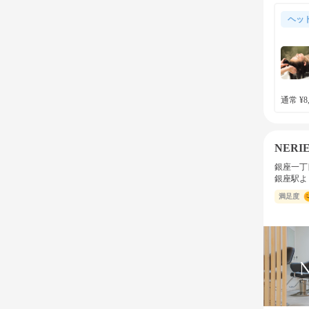
ヘッ
通常 ¥8,
NERI
銀座一丁
銀座駅よ
満足度