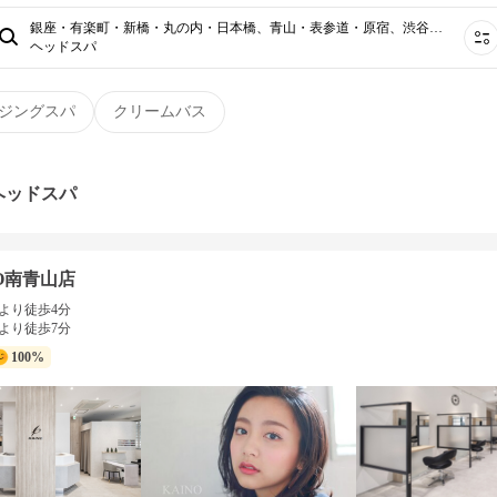
銀座・有楽町・新橋・丸の内・日本橋、青山・表参道・原宿、渋谷、新宿・高田馬場、恵比寿・広尾・六本木・麻布・赤坂、池尻大橋・三軒茶屋・駒沢・用賀・二子玉川、代官山・中目黒・学芸大学・自由が丘、池袋・目白、吉祥寺・荻窪・三鷹・国分寺・久我山、品川・目黒・五反田・田町・大崎・白金⋯
ヘッドスパ
ジングスパ
クリームバス
ヘッドスパ
NO南青山店
より徒歩4分
より徒歩7分
100%