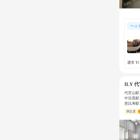
ヘッ
通常 ¥11
ILY 
代官山駅
中目黒駅
恵比寿駅
満足度