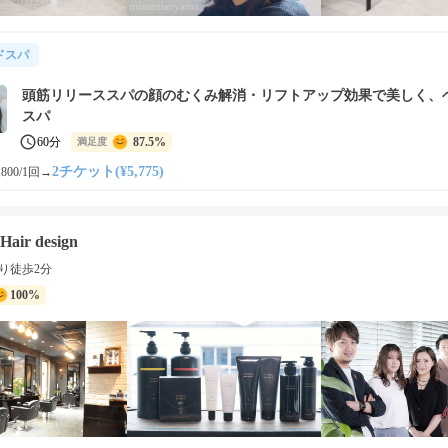
ドスパ
頭筋リリーススパの顔のむくみ解消・リフトアップ効果で美しく、
スパ
60分
87.5%
満足度
2チケット(¥5,775)
800/1回
→
Hair design
り徒歩2分
100%