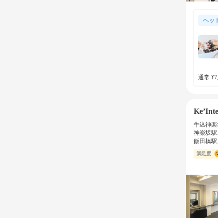
ヘッ
通常 ¥7,
Ke’Inte
牛込神楽
神楽坂駅
飯田橋駅
満足度