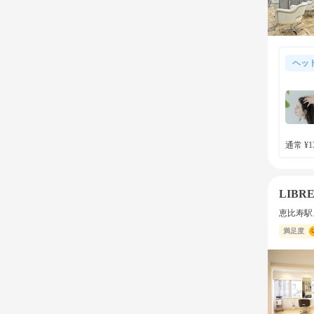
ヘッ
通常 ¥13
LIBR
恵比寿駅
満足度