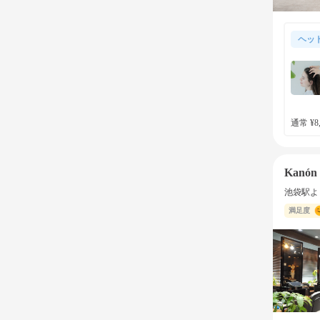
ヘッ
通常 ¥8,
Kanón 
池袋駅よ
満足度