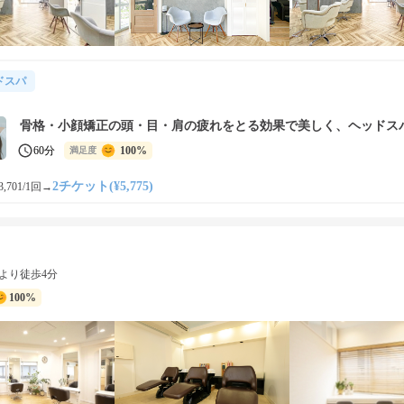
ドスパ
骨格・小顔矯正の頭・目・肩の疲れをとる効果で美しく、ヘッドス
60分
100%
満足度
2チケット(¥5,775)
,701/1回
→
E
より徒歩4分
100%