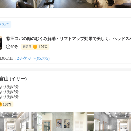
ドスパ
指圧スパの顔のむくみ解消・リフトアップ効果で美しく、ヘッドス
60分
100%
満足度
2チケット(¥5,775)
,000/1回
→
代官山 (イリー)
より徒歩2分
より徒歩7分
より徒歩8分
100%