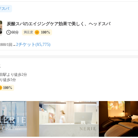
ドスパ
炭酸スパのエイジングケア効果で美しく、ヘッドスパ
60分
100%
満足度
2チケット(¥5,775)
800/1回
→
E
目駅より徒歩2分
り徒歩5分
100%