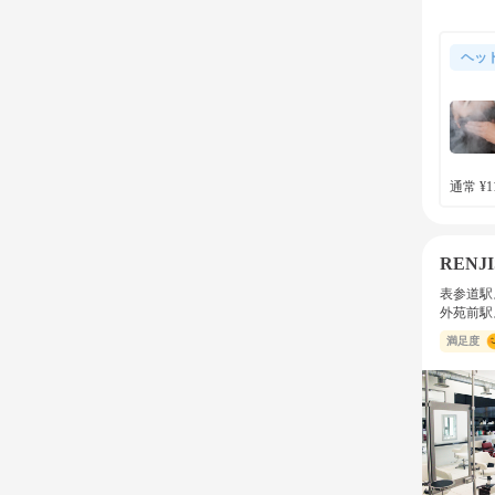
ヘッ
通常 ¥11
RENJI
表参道駅
外苑前駅
満足度