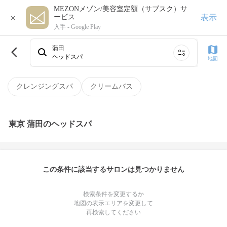
MEZONメゾン/美容室定額（サブスク）サ
×
表示
ービス
入手 -
Google Play
蒲田
ヘッドスパ
地図
クレンジングスパ
クリームバス
東京 蒲田のヘッドスパ
この条件に該当するサロンは見つかりません
検索条件を変更するか
地図の表示エリアを変更して
再検索してください