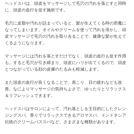
ヘッドスパは、頭皮をマッサージして毛穴の汚れを落とすと同時
に、頭皮の血行を促す施術です。
毛穴に皮脂や汚れが詰まっていると、髪が生えてくる時の邪魔に
なってしまいます。オイルやクリームを使って汚れを溶かし、頭
皮マッサージで毛穴の汚れを取り去ることで、健康な髪が生えて
くるようになります。
マッサージには汚れを落とすだけでなく、頭皮の血行も促す作用
も。すると毛穴が引き締まり、頭皮にハリが出てくるので、頭皮
とつながっている顔の皮膚のたるみも軽減します。
また頭皮の血行が良くなることで、肩こり、目の疲れなども改
善。なによりマッサージの気持ちよさで、ゆったりとリラックス
＆リフレッシュできます。
ヘッドスパはサロンによって、汚れ落としを主目的にしたクレン
ジングスパ、香りでリラックスできるアロマスパ、インドネシア
伝統のクリームバススパなど、さまざまな種類があります。