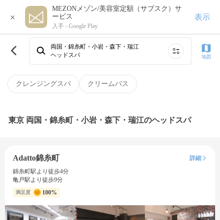
MEZONメゾン/美容室定額（サブスク）サ
×
表示
ービス
入手 -
Google Play
両国・錦糸町・小岩・森下・瑞江
ヘッドスパ
地図
クレンジングスパ
クリームバス
東京 両国・錦糸町・小岩・森下・瑞江のヘッドスパ
Adatto錦糸町
詳細
錦糸町駅より徒歩4分
亀戸駅より徒歩9分
100%
満足度