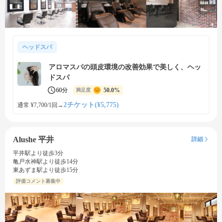
ヘッドスパ
アロマスパの頭皮環境の改善効果で美しく、ヘッ
ドスパ
60分
50.0%
満足度
2チケット(¥5,775)
通常 ¥7,700/1回
→
Alushe 平井
詳細
平井駅より徒歩3分
亀戸水神駅より徒歩14分
東あずま駅より徒歩15分
評価コメント募集中