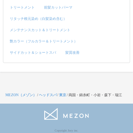
トリートメント
前髪カットパーマ
リタッチ根元染め（白髪染め含む）
メンテナンスカット＆トリートメント
艶カラー（フルカラー＆トリートメント）
サイドカット＆ショートスパ
髪質改善
MEZON（メゾン）
/
ヘッドスパ
/
東京
/
両国・錦糸町・小岩・森下・瑞江
Copyright Jocy inc.