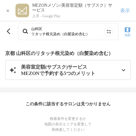
MEZONメゾン/美容室定額（サブスク）サ
×
表示
ービス
入手 -
Google Play
山科区
リタッチ根元染め（白髪染め含む）
地図
京都 山科区のリタッチ根元染め（白髪染め含む）
美容室定額(サブスク)サービス
MEZONで予約する5つのメリット
この条件に該当するサロンは見つかりません
検索条件を変更するか
地図の表示エリアを変更して
再検索してください