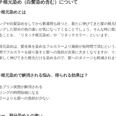
チ根元染め（白髪染め含む）について
チ根元染めとは
ングや白髪染めをしてから数週間も経つと、新たに伸びてきた髪の根元
ングした部分の色の違いが気になってくることでしょう。そんな時に根
ることを、「リタッチ根元染め」や「リタッチカラー」といいます。
根元染めは、髪全体を染めるフルカラーより施術が短時間で済むという
間でフルカラーを繰り返すと髪への負担が次第に大きくなりますが、リ
新しく伸びてきた根元だけを染めるので、髪へのダメージも軽減されま
チ根元染めで解消される悩み、得られる効果は？
るプリン状態が解消される
リングの時間短縮になる
ラーよりも髪への負担が少ない
ラー、部分染めとの違い