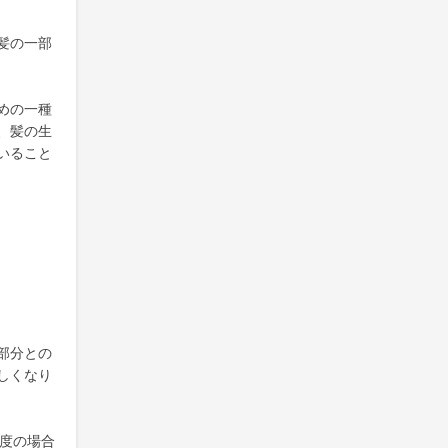
髪の一部
めの一種
、髪の生
いること
部分との
しくなり
程度の場合