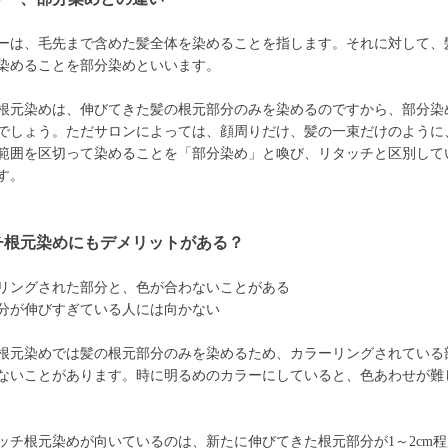
ーは、毛先まで含めた髪全体を染めることを指します。それに対して、
染めることを部分染めといいます。
根元染めは、伸びてきた髪の根元部分のみを染めるのですから、部分染
でしょう。ただサロンによっては、顔周りだけ、髪の一束だけのように
範囲を区切って染めることを「部分染め」と喚び、リタッチと区別して
す。
チ根元染めにもデメリットがある？
リングされた部分と、色が合わないことがある
分が伸びすぎている人には向かない
根元染めでは髪の根元部分のみを染めるため、カラーリングされている
ないことがあります。時に明るめのカラーにしていると、色あわせが難
ッチ根元染めが向いているのは、新たに伸びてきた根元部分が1～2cm