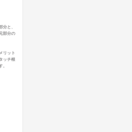
部分と、
元部分の
メリット
タッチ根
す。