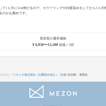
して1ヵ月に1cm伸びるので、カラーリングや白髪染めをしてから1ヵ月
るのがお薦めです。
美容室の通常価格
¥ 6,930〜13,200
前後／1回
（メゾン）
/
リタッチ根元染め（白髪染め含む）
/
京都
/
向日町・長岡京