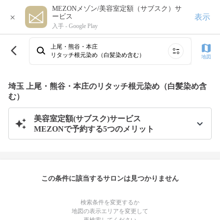
MEZONメゾン/美容室定額（サブスク）サ
×
表示
ービス
入手 -
Google Play
上尾・熊谷・本庄
リタッチ根元染め（白髪染め含む）
地図
埼玉 上尾・熊谷・本庄のリタッチ根元染め（白髪染め含
む）
美容室定額(サブスク)サービス
MEZONで予約する5つのメリット
この条件に該当するサロンは見つかりません
検索条件を変更するか
地図の表示エリアを変更して