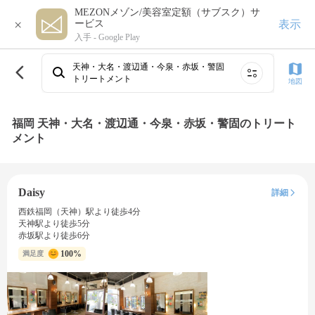
MEZONメゾン/美容室定額（サブスク）サ
×
表示
ービス
入手 -
Google Play
天神・大名・渡辺通・今泉・赤坂・警固
トリートメント
地図
福岡 天神・大名・渡辺通・今泉・赤坂・警固のトリート
メント
Daisy
詳細
西鉄福岡（天神）駅より徒歩4分
天神駅より徒歩5分
赤坂駅より徒歩6分
100%
満足度