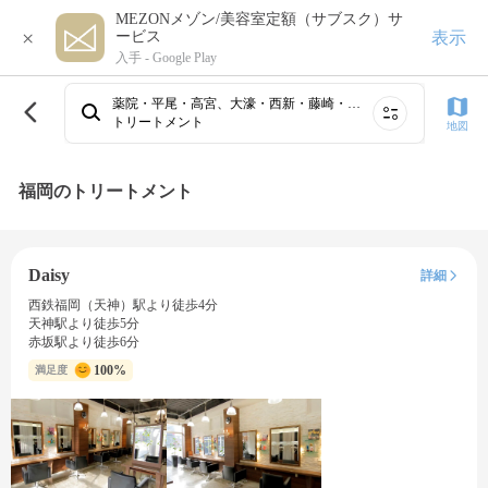
MEZONメゾン/美容室定額（サブスク）サ
×
表示
ービス
入手 -
Google Play
薬院・平尾・高宮、大濠・西新・藤崎・姪浜、博多・祇園・住吉・春吉・中洲、吉塚・箱崎・千早・香椎、天神・大名・渡辺通・今泉・赤坂・警固、筑紫野・太宰府・小郡・朝倉、桜坂・六本松・別府・荒江、井尻・雑餉隈・春日原・大野城
トリートメント
地図
福岡のトリートメント
Daisy
詳細
西鉄福岡（天神）駅より徒歩4分
天神駅より徒歩5分
赤坂駅より徒歩6分
100%
満足度