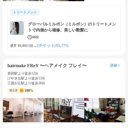
トリートメント
グローバルミルボン（ミルボン）のトリートメン
トで内側から補修、美しい艶髪に
60分
2チケット(¥5,775)
通常 ¥8,800/1回
→
hairmake FReY 〜ヘアメイク フレイ〜
詳細
原田駅より徒歩12分
けやき台駅より徒歩13分
三国が丘駅より徒歩28分
100%
満足度