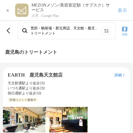
MEZONメゾン/美容室定額（サブスク）サ
×
表示
ービス
入手 -
Google Play
荒田・騎射場・郡元周辺、天文館・鹿児島駅、霧島・国分・隼人
トリートメント
地図
鹿児島のトリートメント
EARTH 鹿児島天文館店
詳細
天文館通駅より徒歩2分
いづろ通駅より徒歩2分
朝日通駅より徒歩5分
評価コメント募集中