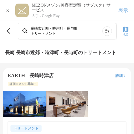
MEZONメゾン/美容室定額（サブスク）サ
×
表示
ービス
入手 -
Google Play
長崎市近郊・時津町・長与町
トリートメント
地図
長崎 長崎市近郊・時津町・長与町のトリートメント
EARTH 長崎時津店
詳細
評価コメント募集中
トリートメント