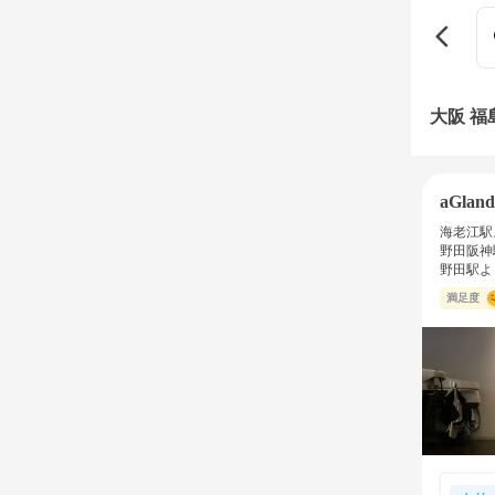
大阪 
aGlan
海老江駅
野田阪神
野田駅よ
満足度