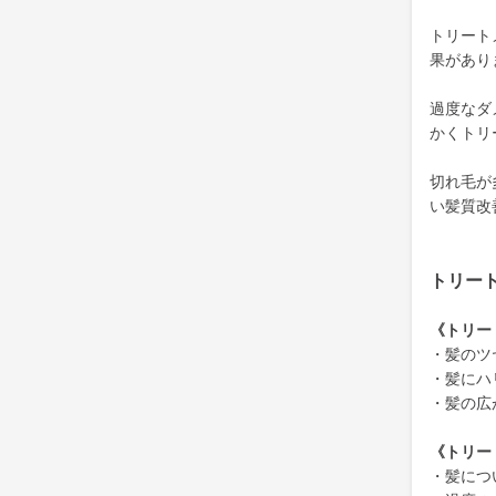
トリート
果があり
過度なダ
かくトリ
切れ毛が
い髪質改
トリー
《トリー
・髪のツ
・髪にハ
・髪の広
《トリー
・髪につ