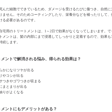
死んだ細胞でできているため、ダメージを受けるたびに傷つき、自然に
りません。そのためコーティングしたり、栄養分などを補ったりして、
ける必要があるのです。
自宅用のトリートメントは、1～2日で効果がなくなってしまいます。で
トメントは、髪の内部にまで浸透してしっかりと定着するので、効果も3
持続します。
トメントで解消される悩み、得られる効果は？
らかになりツヤが出る
リやコシが出る
サつきやゴワつきが収まる
にまとまりが出る
触りがよくなる
トメントにもデメリットがある？