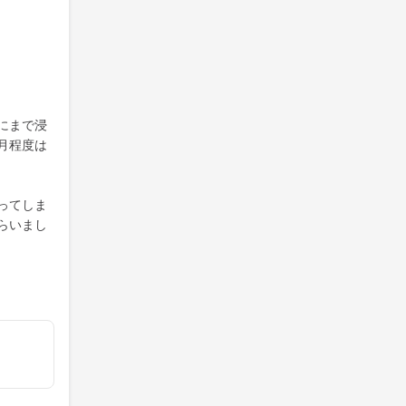
にまで浸
月程度は
ってしま
らいまし