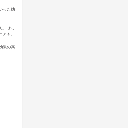
いった効
ん。せっ
ことも。
効果の高