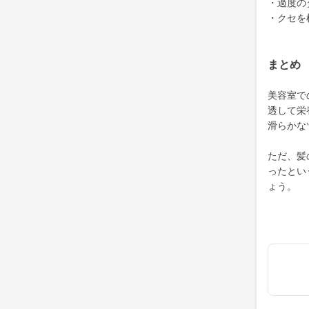
・過度の
・クセを
まとめ
美容室で
透して栄
滑らかな
ただ、髪
ったとい
ょう。