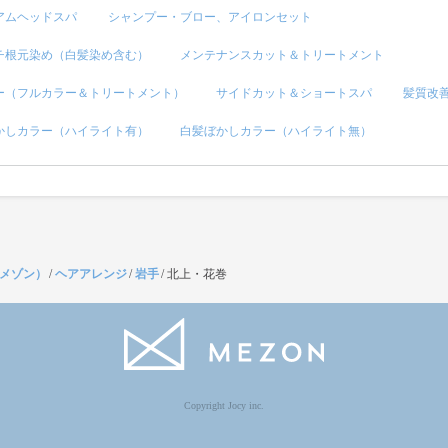
アムヘッドスパ
シャンプー・ブロー、アイロンセット
チ根元染め（白髪染め含む）
メンテナンスカット＆トリートメント
ー（フルカラー＆トリートメント）
サイドカット＆ショートスパ
髪質改
かしカラー（ハイライト有）
白髪ぼかしカラー（ハイライト無）
（メゾン）
/
ヘアアレンジ
/
岩手
/
北上・花巻
Copyright Jocy inc.