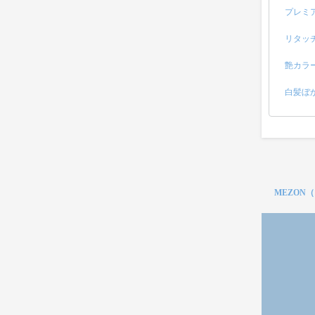
プレミ
リタッ
艶カラ
白髪ぼ
MEZON