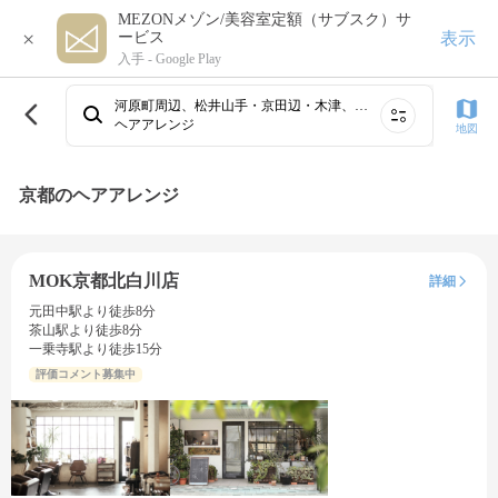
MEZONメゾン/美容室定額（サブスク）サ
×
表示
ービス
入手 -
Google Play
河原町周辺、松井山手・京田辺・木津、五条～京都駅周辺・下京区・南区、四条烏丸・御池、六地蔵周辺・宇治・小倉・大久保、大宮～西院・二条・円町、向日町・長岡京、西京極・桂、山科区、伏見桃山・深草・竹田・淀・八幡⋯
ヘアアレンジ
地図
京都のヘアアレンジ
MOK京都北白川店
詳細
元田中駅より徒歩8分
茶山駅より徒歩8分
一乗寺駅より徒歩15分
評価コメント募集中