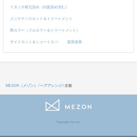
リタッチ根元染め（白髪染め含む）
メンテナンスカット＆トリートメント
艶カラー（フルカラー＆トリートメント）
サイドカット＆ショートスパ
髪質改善
MEZON（メゾン）
/
ヘアアレンジ
/
京都
Copyright Jocy inc.