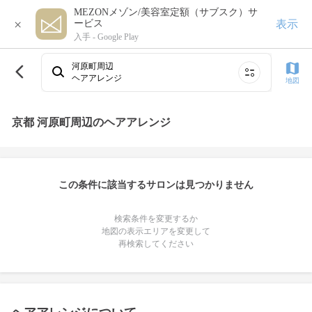
MEZONメゾン/美容室定額（サブスク）サ
×
表示
ービス
入手 -
Google Play
河原町周辺
ヘアアレンジ
地図
京都 河原町周辺のヘアアレンジ
この条件に該当するサロンは見つかりません
検索条件を変更するか
地図の表示エリアを変更して
再検索してください