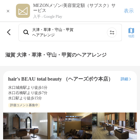
MEZONメゾン/美容室定額（サブスク）サ
×
表示
ービス
入手 -
Google Play
大津・草津・守山・甲賀
ヘアアレンジ
地図
滋賀 大津・草津・守山・甲賀のヘアアレンジ
hair's BEAU total beauty （ヘアーズボウ本店）
詳細
水口城南駅より徒歩1分
水口石橋駅より徒歩7分
水口駅より徒歩15分
評価コメント募集中