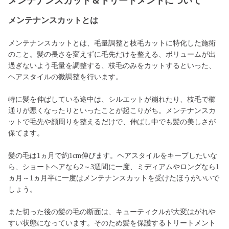
メンテナンスカット＆トリートメントについて
メンテナンスカットとは
メンテナンスカットとは、毛量調整と枝毛カットに特化した施術
のこと。髪の長さを変えずに毛先だけを整える、ボリュームが出
過ぎないよう毛量を調整する、枝毛のみをカットするといった、
ヘアスタイルの微調整を行います。
特に髪を伸ばしている途中は、シルエットが崩れたり、枝毛で櫛
通りが悪くなったりといったことが起こりがち。メンテナンスカ
ットで毛先や顔周りを整えるだけで、伸ばし中でも髪の美しさが
保てます。
髪の毛は1ヵ月で約1cm伸びます。ヘアスタイルをキープしたいな
ら、ショートヘアなら2～3週間に一度、ミディアムやロングなら1
ヵ月～1ヵ月半に一度はメンテナンスカットを受けたほうがいいで
しょう。
また切った後の髪の毛の断面は、キューティクルが大変はがれや
すい状態になっています。そのため髪を保護するトリートメント