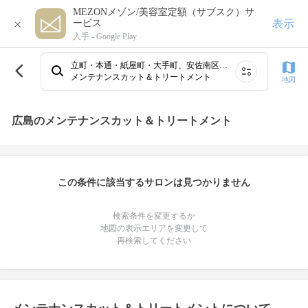
MEZONメゾン/美容室定額（サブスク）サ
×
表示
ービス
入手 -
Google Play
立町・本通・紙屋町・大手町、安佐南区、西広島・井口・五日市、八丁堀・幟町・胡町、府中・海田・安芸区、袋町・中町・三川町・並木通り
メンテナンスカット＆トリートメント
地図
広島のメンテナンスカット＆トリートメント
この条件に該当するサロンは見つかりません
検索条件を変更するか
地図の表示エリアを変更して
再検索してください