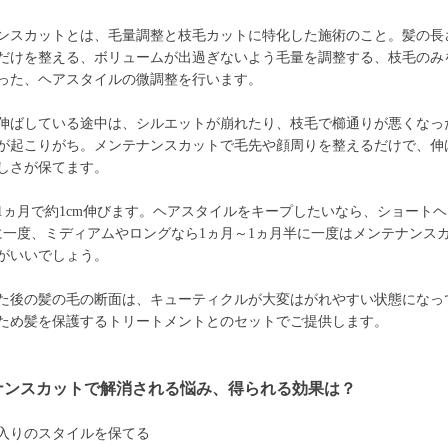
ンスカットとは、毛量調整と枝毛カットに特化した施術のこと。髪の長
だけを整える、ボリュームが出過ぎないよう毛量を調整する、枝毛のみ
った、ヘアスタイルの微調整を行います。
伸ばしている途中は、シルエットが崩れたり、枝毛で櫛通りが悪くなっ
が起こりがち。メンテナンスカットで毛先や顔周りを整えるだけで、伸
しさが保てます。
1ヵ月で約1cm伸びます。ヘアスタイルをキープしたいなら、ショートヘ
に一度、ミディアムやロングなら1ヵ月～1ヵ月半に一度はメンテナンス
がいいでしょう。
た後の髪の毛の断面は、キューティクルが大変はがれやすい状態になっ
ため髪を保護するトリートメントとのセットでご提供します。
ナンスカットで解消される悩み、得られる効果は？
入りのスタイルを保てる