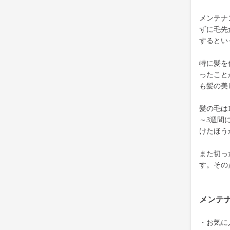
メンテナ
ずに毛先
するとい
特に髪を
ったこと
も髪の美
髪の毛は
～3週間
けたほう
また切っ
す。その
メンテ
・お気に