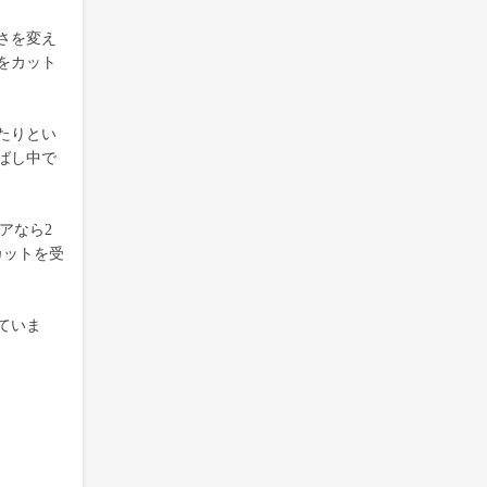
さを変え
をカット
たりとい
ばし中で
アなら2
カットを受
ていま