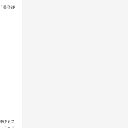
「美容師
伸びるス
～1ヵ月