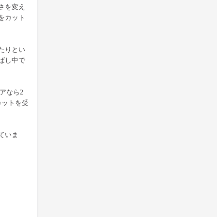
さを変え
をカット
たりとい
ばし中で
アなら2
カットを受
ていま