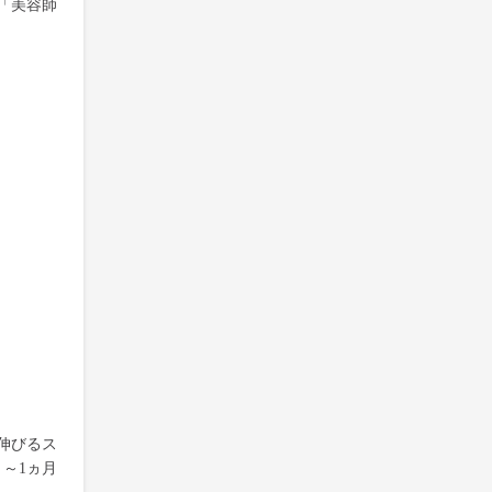
「美容師
伸びるス
～1ヵ月