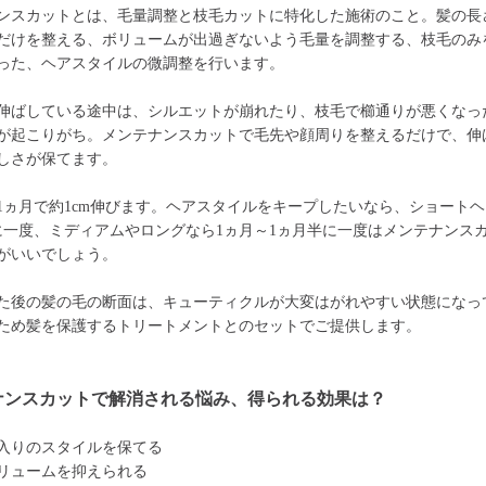
ンスカットとは、毛量調整と枝毛カットに特化した施術のこと。髪の長
だけを整える、ボリュームが出過ぎないよう毛量を調整する、枝毛のみ
った、ヘアスタイルの微調整を行います。
伸ばしている途中は、シルエットが崩れたり、枝毛で櫛通りが悪くなっ
が起こりがち。メンテナンスカットで毛先や顔周りを整えるだけで、伸
しさが保てます。
1ヵ月で約1cm伸びます。ヘアスタイルをキープしたいなら、ショートヘ
に一度、ミディアムやロングなら1ヵ月～1ヵ月半に一度はメンテナンス
がいいでしょう。
た後の髪の毛の断面は、キューティクルが大変はがれやすい状態になっ
ため髪を保護するトリートメントとのセットでご提供します。
ナンスカットで解消される悩み、得られる効果は？
入りのスタイルを保てる
リュームを抑えられる