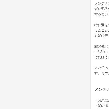
メンテナ
ずに毛先
するとい
特に髪を
ったこと
も髪の美
髪の毛は
～3週間
けたほう
また切っ
す。その
メンテ
・お気に
・髪のボ